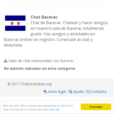
Chat Bacerac
Chat de Bacerac. Chatear y hacer amigos
en nuestra sala de Bacerac totalmente
gratis. Haz amigos y amistades en
Bacerac online sin registro. Conectate al chat y
diviertete.
Salas de chat relacionadas con Bacerac :
No existen subsalas en esta categoria
© 2017 ChatLesbianas.org
Aviso legal
/
Ayuda
/
Contacta
Este sitio web utiliza cookies para asegurarse de obtener la
Entendido!
mejor experiencia en nuestro sitio web
Leer más