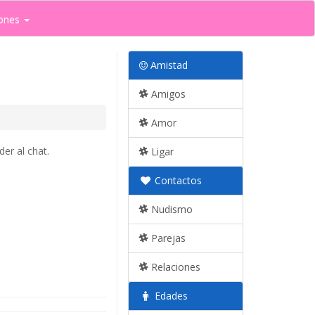
ones
Amistad
Amigos
Amor
er al chat.
Ligar
Contactos
Nudismo
Parejas
Relaciones
Edades