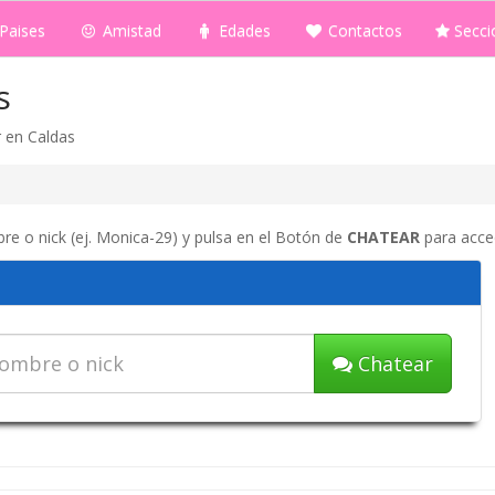
Paises
Amistad
Edades
Contactos
Secci
s
r en Caldas
re o nick (ej. Monica-29) y pulsa en el Botón de
CHATEAR
para acced
Chatear