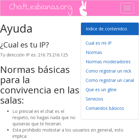
Toggl
navig
Ayuda
Indice de contenidos
¿Cual es tu IP?
Cual es mi IP
Normas
Tu dirección IP es: 216.73.216.125
Normas moderadores
Normas básicas
Como registrar un nick
para la
Como registrar un canal
convivencia en las
Que es un gline
salas:
Servicios
Comandos básicos
Lo princial en el chat es el
respeto, no hagas nada que no
quisieras que te hicieran.
Esta prohibido molestar a los usuarios en general, esto
implica: