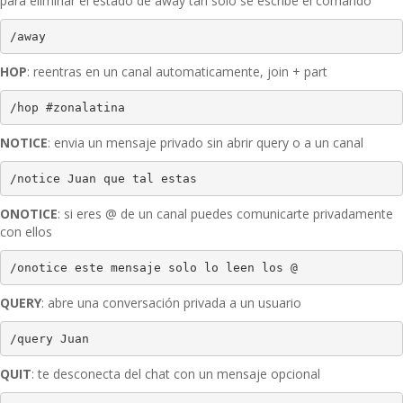
para eliminar el estado de away tan solo se escribe el comando
/away
HOP
: reentras en un canal automaticamente, join + part
/hop #zonalatina
NOTICE
: envia un mensaje privado sin abrir query o a un canal
/notice Juan que tal estas
ONOTICE
: si eres @ de un canal puedes comunicarte privadamente
con ellos
/onotice este mensaje solo lo leen los @
QUERY
: abre una conversación privada a un usuario
/query Juan
QUIT
: te desconecta del chat con un mensaje opcional